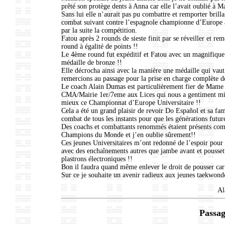
prêté son protège dents à Anna car elle l’avait oublié à Ma
Sans lui elle n’aurait pas pu combattre et remporter brill
combat suivant contre l’espagnole championne d’Europe a 
par la suite la compétition.
Fatou après 2 rounds de sieste finit par se réveiller et r
round à égalité de points !!
Le 4ème round fut expéditif et Fatou avec un magnifique
médaille de bronze !!
Elle décrocha ainsi avec la manière une médaille qui vaut
remercions au passage pour la prise en charge complète d
Le coach Alain Dumas est particulièrement fier de Mame
CMA/Mairie 1er/7eme aux Lices qui nous a gentiment mis l
mieux ce Championnat d’Europe Universitaire !!
Cela a été un grand plaisir de revoir Do Español et sa fam
combat de tous les instants pour que les générations fut
Des coachs et combattants renommés étaient présents co
Champions du Monde et j’en oublie sûrement!!
Ces jeunes Universitaires m’ont redonné de l’espoir pour
avec des enchaînements autres que jambe avant et poussett
plastrons électroniques !!
Bon il faudra quand même enlever le droit de pousser car ç
Sur ce je souhaite un avenir radieux aux jeunes taekwondo
Al
Passag