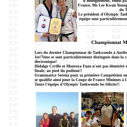
d’enseignement, remis pa
France, Me Lee Kwan Young
du 
Le président d'Olympic Tae
équipe sont particulièremen
Championnat Mi
Lors du dernier Championnat de Taekwondo à Antibes 
1er/7ème se sont particulièrement distingués dans la 
électronique!
Hidalgo Cyrille et Montoya Enzo n'ont pas démérité e
finale, au pied du podium!!
Grammatico Serena pour sa première Competition en 
se qualifie ainsi pour la Coupe de France Minimes à 
Toute l'équipe d'Olympic Taekwondo les félicite!!