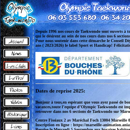
Depuis 1996 nos cours de Taekwondo sont ouverts à tou
qui le désirent au sein de nos cours dans nos 6 sectio
Pour nous soutenir dans cette démarche le Conseil D
ans ( 2023/2026) le label Sport et Handicap!
Félicita
Dates de reprise 2025:
Bonjour à
tous
,en espérant que vous ayez passé de bo
vacances,toute l’equipe d’Olympic Taekwondo est imp
retrouver dans nos 6 sections de Taekwondo sur Marse
Centre Fissiaux 2 av Maréchal Foch 13004 Marseille 0
Inscription en ligne : https://marseille-animation.ani
Reprise le Mercredi 5 Septembre aux horaires habitue