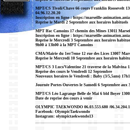
MPT/CS Tivoli/Chave 66 cours Franklin Roosevelt 13
04.96.12.20.20
Inscription en ligne : https://marseille-animation.ania
Reprise le Mardi 2 Septembre aux horaires habituels
MPT Ifac Camoins 17 chemin des Mines 13011 Marseil
Inscription en ligne : https://marseille-animation.ani
Reprise le Mercredi 3 Septembre aux horaires habitu
9h00 à 13h00 à la MPT Camoins
CMA/Mairie du 1er/7eme 12 rue des Lices 13007 Marsei
Reprise le Mercredi 10 Septembre aux horaires habitu
MPT/CS 3 Lucs/Valentine 21 traverse de la Malvina 1
Reprise des cours le Vendredi 12 Septembre
Nouveaux horaires le Vendredi : Baby (3/5,5ans) 17h
Journée Portes Ouvertes le Samedi 6 Septembre aux 
MPT/CS Léo Lagrange Belle de Mai 6 bld Boyer 13003
Date de reprise des cours à venir
OLYMPIC TAEKWONDO 06.03.553.680 /06.34.204.12
Facebook: OlympicTaekwondo
Instagram: olympictaekwondo13